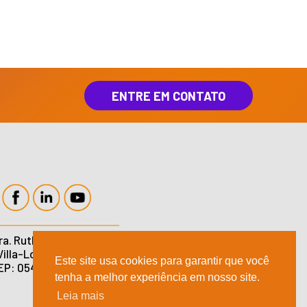
ENTRE EM CONTATO
ra. Ruth Cardoso, 4777,
 Villa-Lobos – São Paulo,
Este site usa cookies para garantir que você
EP: 05477-902
tenha a melhor experiência em nosso site.
Leia mais